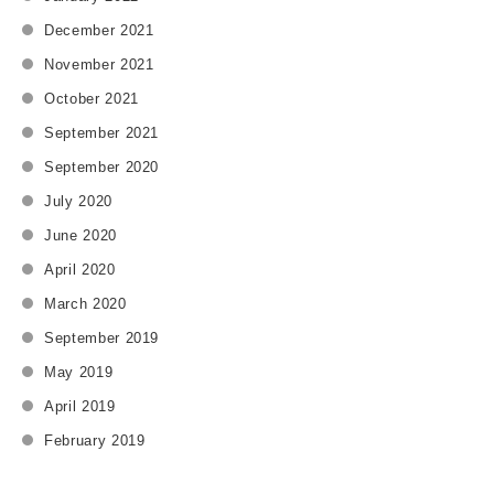
るポイントを見極め、最適な提案へとつなげる • デザイン職 : 効
December 2021
果を最⼤化する要素に注⼒する • ⼈事・総務職 : 社員が最も価値
November 2021
を感じる制度に投資する どんな仕事にも共通するのは、「どこに
力を注ぐか」で成果の質が決まるということです。 精度の高い判
October 2021
断こそ、限られたリソースを最大限に活かす鍵になります。 ◾️ま
September 2021
とめ 戦略的マーケティング思考とは、「⽬的達成のために、勝て
September 2020
るポイントを⾒極め、リソースを集中させる判断⼒」です。 マー
July 2020
ケティング担当者に限らず、全てのビジネスパーソンにとって役
June 2020
⽴つ普遍的な思考法といえます。 ぜひ⽇々の業務の中で「勝負ど
April 2020
ころはどこか?」を意識してみてください。 当社では、この戦略
的マーケティング思考を⽤いて、展⽰会やイベント、ショールー
March 2020
ム、POP UP、 店舗デザイン、カンファレンスなど、多様なプロ
September 2019
ジェクトを成功に導いています。 ご興味があれば、ぜひお気軽に
May 2019
ご相談ください。 .hover-img-wrapper { text-align: center; } .hov
April 2019
er-img-link { display: inline-block; overflow: hidden; border-radiu
February 2019
s: 16px; } .hover-img-link img { display: block; width: 100%; ma
x-width: 800px; /* ← 好きな最大幅に調整可能 */ height: auto; bo