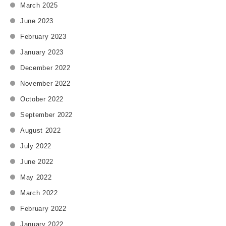
March 2025
ゆっくり休養してリフレッシュしたい → 観光は最⼩限にして、宿
June 2023
の温泉や美味しい⾷事に時間とお⾦を集中。 無理に動き回らず
「癒やし」にリソースを投じます。 同じ「1泊2⽇の旅⾏」でも、
February 2023
限られた時間や予算(リソース)の中でどこに集中するかは⽬的によ
January 2023
って異なります。 観光と休養を両⽴することは難しいからこそ、
December 2022
明確な選択と集中=戦略的マーケティング思考が必要になるので
November 2022
す。 ◾️ビジネスの現場での活用 当社は空間創造事業を主軸に、イ
October 2022
ベントや展⽰会、内装デザインなどを⼿掛けています。 イベント
の場合だと、「空間デザイン」「体験施策」「ステージ演出」
September 2022
「インフルエンサー施策」「運営」など多くの要素があります
August 2022
が、 全てに同じように⼒を注ぐことはできません。 • 空間デザイ
July 2022
ンにこだわり、ブランドの世界観を印象づけることに集中する •
June 2022
デザインよりも集客を重視し、インフルエンサー施策に集中する •
May 2022
ステージ装飾と演出に予算を投じ、とにかく来場者の注⽬を集め
る このように、⽬的から逆算して勝負どころを⾒極め、リソース
March 2022
を集中させることが戦略的マーケティング思考の実践です。 これ
February 2022
は職種を問わず活かせる思考法です。 • 営業職 : 顧客が真に求め
January 2022