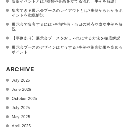
販促イベントとは?種類や企画を立てる流れ、事例を解説!
要になるのが「戦略的に考える視点」です。 本記事では、営業・
集客できる展示会ブースのレイアウトとは?事例からわかるポ
⼈事・総務・デザインなど、あらゆる職種で役⽴つ戦略的マーケ
イントを徹底解説
ティング思考をご紹介します。 目次 ◾️戦略的マーケティング思考
展示会で集客するには?事前準備・当日の対応や成功事例を解
説
とは? ◾️日常生活に置き換えると? ◾️ビジネスの現場での活用 ◾️まと
め ◾️戦略的マーケティング思考とは? 本記事では戦略的マーケティ
【事例あり】展示会ブースをおしゃれにする方法を徹底解説
ング思考を以下のように定義したいと思います。 戦略的マーケテ
展示会ブースのデザインはどうする?事例や集客効果を高める
ポイント
ィング思考=「⽬的達成のためにどこにリソースを注ぐのか判断す
ること」 達成したい⽬的があり、そのために使える予算、時間、
ARCHIVE
⼈員などのリソースは無限ではありません。 そんな中で、⽬的達
成のために、どこに予算、⼈員、時間などのリソースを集中して
July 2026
勝ちにいくか判断する必要があります。 「常に勝負どころ(勝てる
June 2026
ポイント)を念頭に置き、労⼒をかける」そんな思考法こそ、本記
October 2025
事でご紹介したい考え⽅になります。 ◾️日常生活に置き換えると?
旅行の例 例えば、週末に友⼈と「1泊2⽇の旅⾏」に⾏くとしまし
July 2025
ょう。 • ⽬的①:観光をたっぷり楽しみたい → 名所をできるだけ
May 2025
回るために、朝から夜まで観光地を詰め込みます。 移動に時間や
April 2025
体⼒を割いてでも、思い出の写真や体験を優先します。 • ⽬的②: