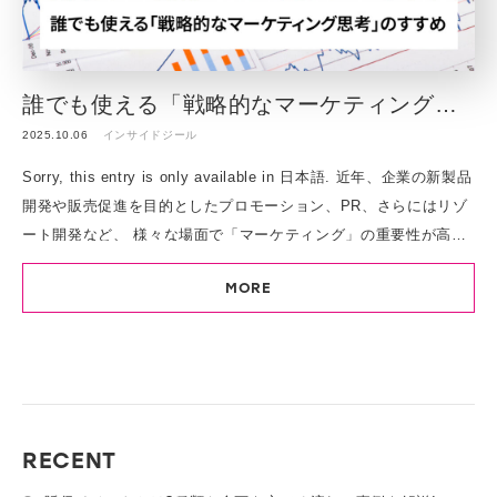
誰でも使える「戦略的なマーケティング思考」のすすめ
2025.10.06
インサイドジール
Sorry, this entry is only available in 日本語. 近年、企業の新製品
開発や販売促進を目的としたプロモーション、PR、さらにはリゾ
ート開発など、 様々な場⾯で「マーケティング」の重要性が⾼ま
っています。 ただし、⼀⼝にマーケティングといっても、その解
MORE
釈は⾮常に幅広いものです。 ⽇本マーケティング協会では、マー
ケティングを次のように定義しています。 “顧客や社会と共に価値
を創造し、その価値を広く浸透させることによって、 ステークホ
ルダーとの関係性を醸成し、より豊かで持続可能な社会を実現す
る ための構想でありプロセスである。(2024年制定)” 「価値創
造」「持続可能な社会」といった⾔葉から広義な考え⽅である印
RECENT
象を受けます。 この⽂章を⾒て、多くの⽅は⾃分の⽇々の業務に
すぐ落とし込むのは難しいのではないでしょうか。 だからこそ必