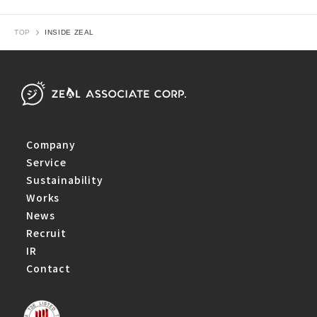
rder-radius: 16px; transition: transform 0.3s ease; } .hover-img-
link:hover img { transform: scale(1.05); } .hover-img-link:active
TOP
INSIDE ZEAL
img { transform: scale(0.95); } 実績はこちら お問い合わせはこち
ら
Company
Service
Sustainability
Works
News
Recruit
IR
Contact