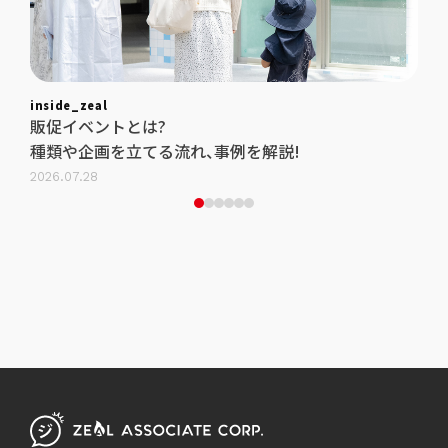
inside_zeal
insi
例を
販促イベントとは?
集
種類や企画を立てる流れ、事例を解説!
わ
2026.07.28
2026