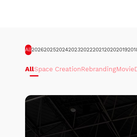
All
2026
2025
2024
2023
2022
2021
2020
2019
201
All
Space Creation
Rebranding
Movie