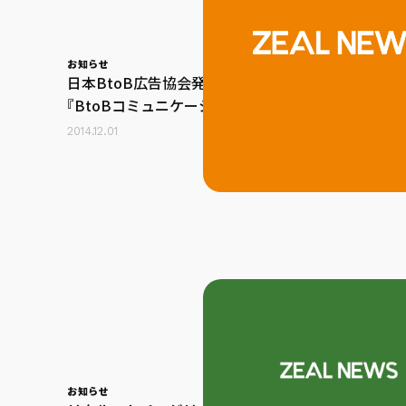
お知らせ
日本BtoB広告協会発行の月刊誌
『BtoBコミュニケーション』2014年
12月号に当社取締役営業本部長 永門
2014.12.01
優作のインタビュー記事が掲載され
ました。
お知らせ