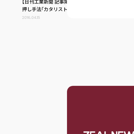
【日刊工業新聞 記事掲載】受注増の後
押し手法「カタリストマーケティン
グ」について
2016.04.15