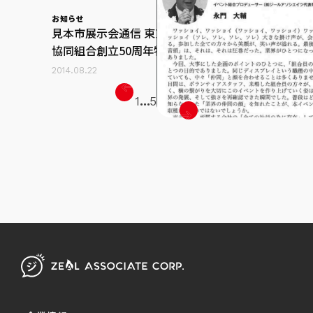
お知らせ
見本市展示会通信 東京ディスプレイ
協同組合創立50周年特集号に当社代
表取締役 永門大輔のインタビュー記
2014.08.22
事が掲載されました。
1
...
5
6
7
8