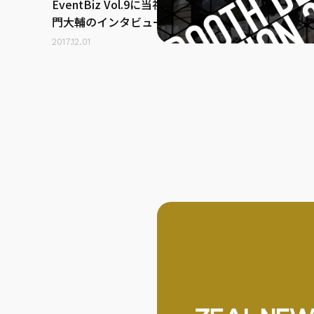
EventBiz Vol.9に当社代表取締役 永
門大輔のインタビュー記事が掲載さ
れました
2017.12.01